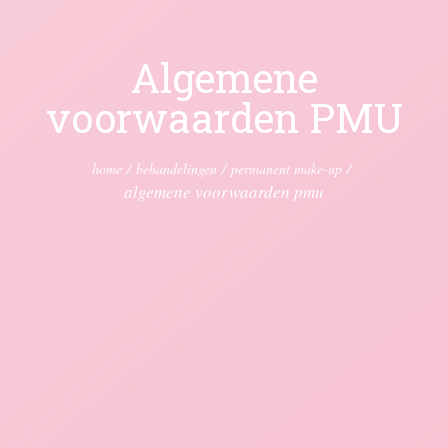
Algemene
voorwaarden PMU
home
/
behandelingen
/
permanent make-up
/
algemene voorwaarden pmu