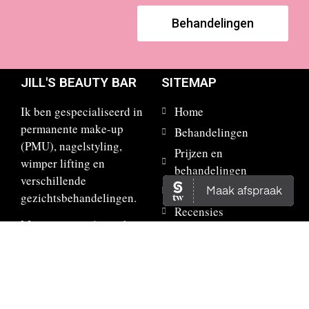
Behandelingen
JILL'S BEAUTY BAR
SITEMAP
Ik ben gespecialiseerd in
Home
permanente make-up
Behandelingen
(PMU), nagelstyling,
Prijzen en
wimper lifting en
behandelingen
verschillende
Afspraak maken
gezichtsbehandelingen.
Recensies
Mijn passie is dan ook om
Contact
vrouwen zichzelf nog
mooier en
zelfverzekerder te laten
voelen.